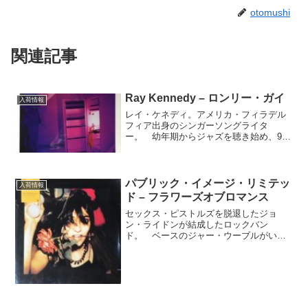
otomushi
関連記事
Ray Kennedy – ロンリー・ガイ
入荷情報
レイ・ケネディ。アメリカ・フィラデル
フィア出身のシンガーソングライタ
ー。 幼年期からジャズを聴き始め、9歳
でサックスを独学で始めた。アトランテ
ィック・レコードと契約したが販売に至
らなかったりKGBというバンドを結成す
るも活動は長くなかった。...
パブリック・イメージ・リミテッ
入荷情報
ド – フラワーズオブロマンス
セックス・ピストルズを脱退したジョ
ン・ライドンが結成したロックバン
ド。 ベースのジャー・ウーブルがいな
くなってからの今作。 ※入荷時の写真
を掲載しております。すでに在庫がなか
ったり、販売ができない場合もあります
のでご了承ください。