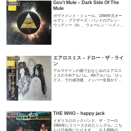
Gov’t Mule – Dark Side Of The
入荷情報
Mule
ガヴァメント・ミュール。1994年元オー
ルマン・ブラザーズ・バンドのアレン・
ウッディー（b）、ウォーレン・へインズ
（g、vo）がマット・アブツ（ds）とグル
ープを結成。70年代のクリームなどの影
響を下地に持つブルース／ハードロッ
ク・バンド。...
エアロスミス – ドロー・ザ・ライ
入荷情報
ン
アルマゲドンの曲でおなじみのエアロス
ミスの５thアルバム。4thアルバム「ロッ
クス」での成功後、メンバー全員がドラ
ッグ漬けの状態で作成された。これには
田代まさしもビックリだ。 ※入荷時の
写真を掲載しております。すでに在庫が
なかったり、販売が...
THE WHO – happy jack
入荷情報
イギリスのロックバンド、ザ・フーの
1966年にリリースされたシングル。こち
らは日本版になります。 ※入荷時の写