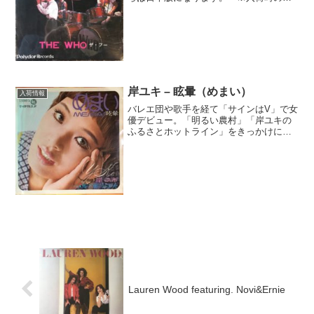
真を掲載しております。すでに在庫がな
かったり、販売ができない場合もありま
すのでご了承ください。
岸ユキ – 眩暈（めまい）
入荷情報
バレエ団や歌手を経て「サインはV」で女
優デビュー。「明るい農村」「岸ユキの
ふるさとホットライン」をきっかけに農
業に興味を持ち、農業の問題や環境問題
から政治へとアクティブに活動。楽曲は
ガチムチのムーディー歌謡。※入荷時の
写真を掲載しております...
Lauren Wood featuring. Novi&Ernie