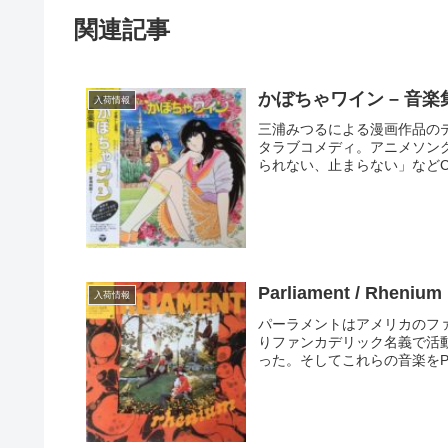
関連記事
かぼちゃワイン – 音楽
入荷情報
三浦みつるによる漫画作品の
タラブコメディ。アニメソン
られない、止まらない」などC
Parliament / Rheniu
入荷情報
パーラメントはアメリカのフ
りファンカデリック名義で活
った。そしてこれらの音楽をP