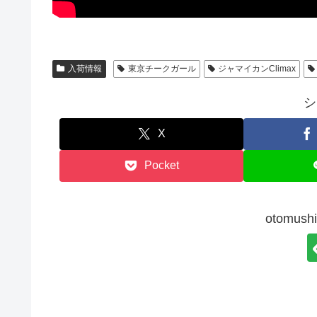
入荷情報
東京チークガール
ジャマイカンClimax
シ
X
Pocket
otomu