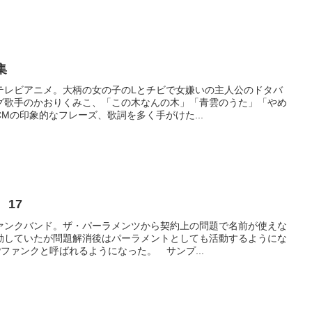
集
テレビアニメ。大柄の女の子のLとチビで女嫌いの主人公のドタバ
グ歌手のかおりくみこ、「この木なんの木」「青雲のうた」「やめ
Mの印象的なフレーズ、歌詞を多く手がけた...
m 17
ァンクバンド。ザ・パーラメンツから契約上の問題で名前が使えな
動していたが問題解消後はパーラメントとしても活動するようにな
ファンクと呼ばれるようになった。 サンプ...